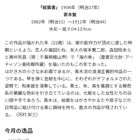
「絵葉書」
1904年（明治37年）
青木繁
1882年（明治15）～1911年（明治44）
水彩・紙 9.0✕13.9cm
この作品が描かれた年（22歳）は、彼の創作力が頂点に達した時
期といえよう。恋人の福田たね、友人の坂本繁二郎、森田恒友ら
と房州布良（現：千葉県館山市）で「海の幸」（重要文化財･アー
ティゾン美術館所蔵）を描いたのもこの年であった。
はがき大の小さな水彩画であるが、青木流の浪漫主義的作品の一
つである。琴を弾く芸妓を中心に、それぞれがデフォルメされた
姿勢で、和楽器を演奏している。黄士、朱、紫を基調とする暖色
系の華麗な色彩を引き立てているのは、化粧をした女性たちの白
い顔や手であろう。青木は、絵画をはがきやかるたや扇子などの
日常品に結び付ける事に興味を持ち、数点の作品が残されてい
る。（河村 栄三）
今月の逸品