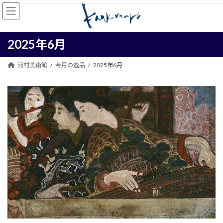
コ
ナ
ン
ビ
テ
ゲ
ン
ー
2025年6月
ツ
シ
へ
ョ
ス
ン
河村美術館
今月の逸品
2025年6月
キ
に
ッ
移
プ
動